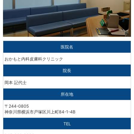
医院名
おかもと内科皮膚科クリニック
院長
岡本 記代士
所在地
〒244-0805
神奈川県横浜市戸塚区川上町84-1-4B
TEL